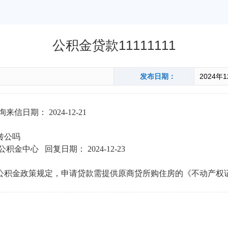
公积金贷款11111111
发布日期：
2024年
询来信日期：
202
4
-
1
2
-
21
转公吗
公积金中心
回复日期：
202
4
-
1
2
-
23
公积金政策规定，申请贷款需提供原商贷所购住房
的
《不动产权