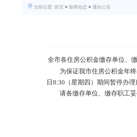
当前位置 :
首页
>
新闻动态
>
通知公告
全市
各住房
公积金缴存单位、
为保证我市住房公积金年终
日8:30
（星期四）期间
暂停办理
请各缴存单位
、
缴存
职工
妥