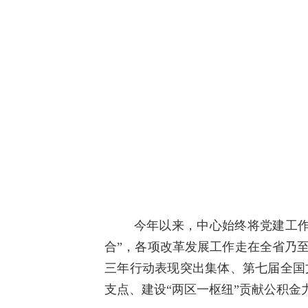
今年以来，中心始终将党建工
合”，各项改革发展工作走在全省乃
三年行动表现突出集体、第七届全国
支点、建设“两区一枢纽”贡献公积金