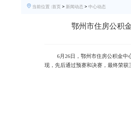
当前位置 :
首页
>
新闻动态
>
中心动态
鄂州市住房公积金
6
月
26
日，鄂州市住房公积金中
现，先后通过预赛和决赛，最终荣获